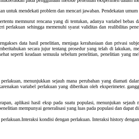
menitikberatkan pada penggunaan metode penelitian eksperimen dalam m
akan untuk mendekati problem dan mencari jawaban. Pendekatan umum u
si tertentu memnurut rencana yang di tentukan, adanya variabel bebas
i perlakuan sehingga memenuhi syarat validitas dan realibilitas pen
ngakses data hasil penelitian, menjaga kerahasiaan dan privasi subjek
mberitahukan secara jujur tentang prosedur yang telah di lakukan, m
li sehat seperti keadaan semuula sebelum penelitian, penelitian yang
h perlakuan, menunjukkan sejauh mana perubahan yang diamati dalam 
karenakan variabel perlakuan yang diberikan oleh eksperimeter. ganggu
erapan, aplikasi hasil eksp pada suatu populasi, menunjukan sejauh 
l penelitian mempunyai generalisasi yang luas pada populasi dan dapat d
 perlakuan.Interaksi kondisi dengan perlakuan. Interaksi history denga