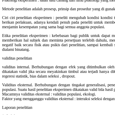
Psikologi eksperimen : salah satu cabang dari ilmu psikologi yang 
Metode penelitian adalah prosesp, prinsip dan prosedur yang di gun
Ciri ciri penelitian eksperimen : peneliti mengubah kondisi kondi
berikan perlakuan, adanya kendali penuh pada peneliti untuk member
menjamin kesempatan yang sama bagi semua anggota populasi.
Etika penelitian eksperimen : kebebasan bagi publik untuk dapat me
memberikan hal subjek dan meminta persetjuan terlebih dahulu, me
negatif baik secara fisik atau psikis dari penelitian, sampai kemba
dialami binatang.
validitas penelitian
validitas internal. Berhubungan dengan efek yang ditimbulkan ole
dikatakan valid jika secara meyakinkan timbul atau terjadi hanya di
regeresi statistik, bias dalam seleksi , dropout.
Validitas eksternal. Berhubungan dengan tingakat generalisasi, pen
populasi. Suatu hasil penelitian eksperimen dikatakan valid bila hasi
Macamnya validitas eksternal : validitas populasi, ekologi.
Faktor yang mengganggu validitas eksternal : interaksi seleksi dengan
Laporan penelitian