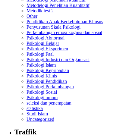
Metodelogi Penelitian Kuantitatif
Metodik test 2
Other
Pendidikan Anak Berkebutuhan Khusus
Penyusunan Skala Psikologi
Perkembangan emosi kognisi dan sosial
Psikologi Abnormal
Psikologi Belajar
Psikologi Eksperimen
Psikologi Faal
Psikologi Industri dan Organisasi
Psikologi Islam
Psikologi Kepribadian
Psikologi Klinis
Psikologi Pendidikan
Psikologi Perkembangan
Psikologi Sosial
Psikologi umum
seleksi dan penempatan
statistika
Studi Islam
Uncategorized
Traffik