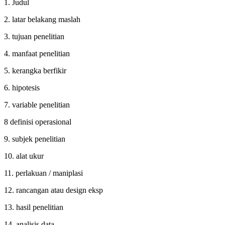
1. Judul
2. latar belakang maslah
3. tujuan penelitian
4. manfaat penelitian
5. kerangka berfikir
6. hipotesis
7. variable penelitian
8 definisi operasional
9. subjek penelitian
10. alat ukur
11. perlakuan / maniplasi
12. rancangan atau design eksp
13. hasil penelitian
14. analisis data