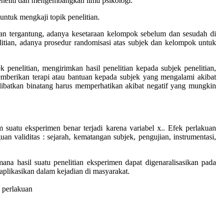
eneliti dan mengembangkan ilmu psikologi.
ntuk mengkaji topik penelitian.
 dan tergantung, adanya kesetaraan kelompok sebelum dan sesudah di
elitian, adanya prosedur randomisasi atas subjek dan kelompok untuk
 penelitian, mengirimkan hasil penelitian kepada subjek penelitian,
emberikan terapi atau bantuan kepada subjek yang mengalami akibat
 melibatkan binatang harus memperhatikan akibat negatif yang mungkin
suatu eksperimen benar terjadi karena variabel x.. Efek perlakuan
an validitas : sejarah, kematangan subjek, pengujian, instrumentasi,
mana hasil suatu penelitian eksperimen dapat digenaralisasikan pada
iaplikasikan dalam kejadian di masyarakat.
n perlakuan