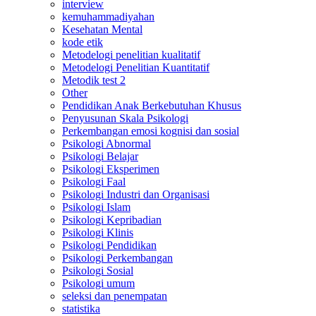
interview
kemuhammadiyahan
Kesehatan Mental
kode etik
Metodelogi penelitian kualitatif
Metodelogi Penelitian Kuantitatif
Metodik test 2
Other
Pendidikan Anak Berkebutuhan Khusus
Penyusunan Skala Psikologi
Perkembangan emosi kognisi dan sosial
Psikologi Abnormal
Psikologi Belajar
Psikologi Eksperimen
Psikologi Faal
Psikologi Industri dan Organisasi
Psikologi Islam
Psikologi Kepribadian
Psikologi Klinis
Psikologi Pendidikan
Psikologi Perkembangan
Psikologi Sosial
Psikologi umum
seleksi dan penempatan
statistika