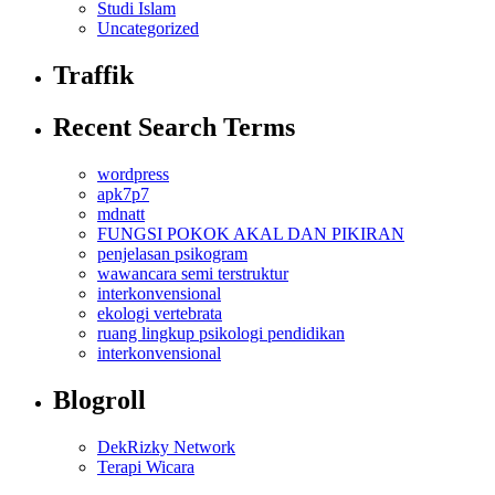
Studi Islam
Uncategorized
Traffik
Recent Search Terms
wordpress
apk7p7
mdnatt
FUNGSI POKOK AKAL DAN PIKIRAN
penjelasan psikogram
wawancara semi terstruktur
interkonvensional
ekologi vertebrata
ruang lingkup psikologi pendidikan
interkonvensional
Blogroll
DekRizky Network
Terapi Wicara