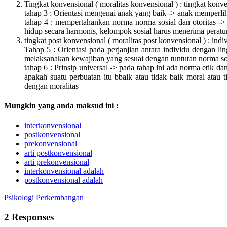
Tingkat konvensional ( moralitas konvensional ) : tingkat konv
tahap 3 : Orientasi mengenai anak yang baik -> anak memperlih
tahap 4 : mempertahankan norma norma sosial dan otoritas 
hidup secara harmonis, kelompok sosial harus menerima peratu
tingkat post konvensional ( moralitas post konvensional ) : ind
Tahap 5 : Orientasi pada perjanjian antara individu dengan li
melaksanakan kewajiban yang sesuai dengan tuntutan norma so
tahap 6 : Prinsip universal -> pada tahap ini ada norma etik d
apakah suatu perbuatan itu bbaik atau tidak baik moral atau 
dengan moralitas
Mungkin yang anda maksud ini :
interkonvensional
postkonvensional
prekonvensional
arti postkonvensional
arti prekonvensional
interkonvensional adalah
postkonvensional adalah
Psikologi Perkembangan
2 Responses