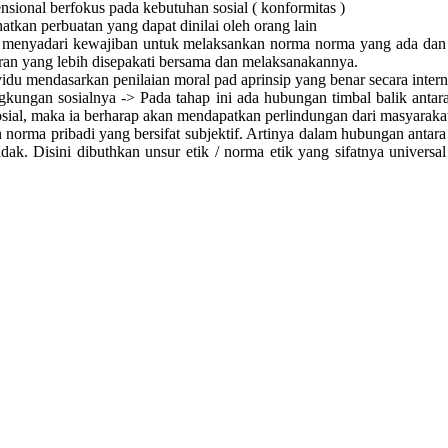
ensional berfokus pada kebutuhan sosial ( konformitas )
atkan perbuatan yang dapat dinilai oleh orang lain
-> menyadari kewajiban untuk melaksankan norma norma yang ada dan
ran yang lebih disepakati bersama dan melaksanakannya.
ividu mendasarkan penilaian moral pad aprinsip yang benar secara intern
ngkungan sosialnya -> Pada tahap ini ada hubungan timbal balik antar
sial, maka ia berharap akan mendapatkan perlindungan dari masyaraka
an norma pribadi yang bersifat subjektif. Artinya dalam hubungan anta
tidak. Disini dibuthkan unsur etik / norma etik yang sifatnya unive