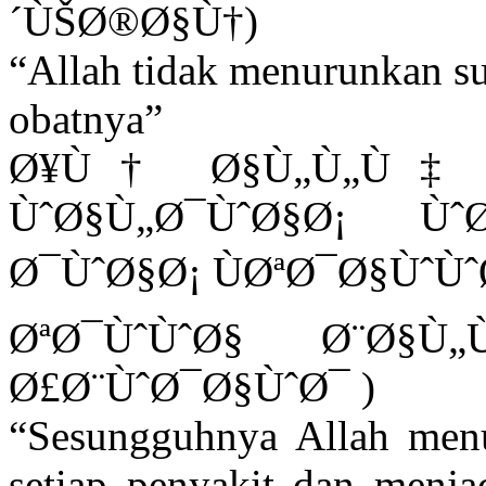
´ÙŠØ®Ø§Ù†)
“Allah tidak menurunkan s
obatnya”
Ø¥Ù† Ø§Ù„Ù„Ù‡ Ø
ÙˆØ§Ù„Ø¯ÙˆØ§Ø¡ Ù
Ø¯ÙˆØ§Ø¡ ÙØªØ¯Ø§ÙˆÙˆ
ØªØ¯ÙˆÙˆØ§ Ø¨Ø§
Ø£Ø¨ÙˆØ¯Ø§ÙˆØ¯ )
“Sesungguhnya Allah menu
setiap penyakit dan menjad