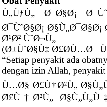
Obat Penyakit
Ù„ÙƒÙ„ Ø¯Ø§Ø¡ Ø¯Ùˆ
Ø¯ÙˆØ§Ø¡ Ø§Ù„Ø¯Ø§Ø¡ 
Ø¹Ø² ÙˆØ¬Ù„
(Ø±ÙˆØ§Ù‡ Ø£Ø­Ù…Ø¯ Ù
“Setiap penyakit ada obatny
dengan izin Allah, penyaki
Ù…Ø§ Ø£Ù†Ø²Ù„ Ø§Ù„
Ø£Ù†Ø²Ù„ Ø§Ù„Ù„Ù‡