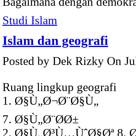
Bagaimana dengan demokra
Studi Islam
Islam dan geografi
Posted by Dek Rizky
On Ju
Ruang lingkup geografi
1. Ø§Ù„Ø¬Ø¨Ø§Ù„
7. Ø§Ù„Ø¨Ø­Ø±
2. Ø§Ù„Ø³Ù…ÙˆØ§Øª 8.