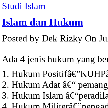
Studi Islam
Islam dan Hukum
Posted by Dek Rizky
On Ju
Ada 4 jenis hukum yang ber
Hukum Positifâ€”KUHPâ€
Hukum Adat â€“ pemang
Hukum Islam â€“peradil
Hukum Militerâ€”pengadi