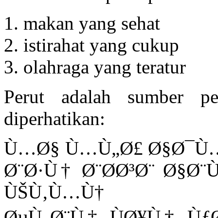
makan yang sehat
istirahat yang cukup
olahraga yang teratur
Perut adalah sumber p
diperhatikan:
Ù…Ø§ Ù…Ù„Ø£ Ø§Ø¯Ù…
Ø¨Ø·Ù† Ø¨Ø­Ø³Ø¨ Ø§Ø
ÙŠÙ‚Ù…Ù†
ØµÙ„Ø¨Ù‡ ÙØ¥Ù† ÙƒØ