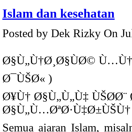
Islam dan kesehatan
Posted by Dek Rizky
On Ju
Ø§Ù„Ù†Ø¸Ø§ÙØ© Ù…Ù†
Ø¯ÙŠØ« )
Ø¥Ù† Ø§Ù„Ù„Ù‡ ÙŠØ­Ø¨
Ø§Ù„Ù…ØªØ·Ù‡Ø±ÙŠÙ†
Semua ajaran Islam, misaln