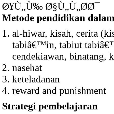
Ø¥Ù„Ù‰ Ø§Ù„Ù„Ø­Ø¯
Metode pendidikan dala
al-hiwar, kisah, cerita (k
tabiâ€™in, tabiut tabiâ€
cendekiawan, binatang, 
nasehat
keteladanan
reward and punishment
Strategi pembelajaran