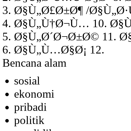
3. Ø§Ù„Ø£Ø±Ø¶ /Ø§Ù„Ø·
4. Ø§Ù„Ù†Ø¬Ù… 10. Ø§
5. Ø§Ù„Ø´Ø¬Ø±Ø© 11. Ø
6. Ø§Ù„Ù…Ø§Ø¡ 12.
Bencana alam
sosial
ekonomi
pribadi
politik