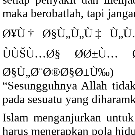
maka berobatlah, tapi jang
Ø¥Ù† Ø§Ù„Ù„Ù‡ Ù„Ù…
ÙÙŠÙ…Ø§ Ø­Ø±Ù… 
Ø§Ù„Ø¨Ø®Ø§Ø±Ù‰)
“Sesungguhnya Allah tida
pada sesuatu yang diharamk
Islam menganjurkan untuk b
harus menerapkan pola hidu