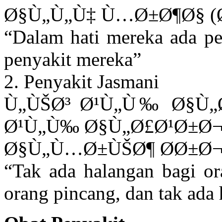
Ø§Ù„Ù„Ù‡ Ù…Ø±Ø¶Ø§ (
“Dalam hati mereka ada pe
penyakit mereka”
2. Penyakit Jasmani
Ù„ÙŠØ³ Ø¹Ù„Ù‰ Ø§Ù„
Ø¹Ù„Ù‰ Ø§Ù„Ø£Ø¹Ø±Ø¬
Ø§Ù„Ù…Ø±ÙŠØ¶ Ø­Ø±Ø¬ 
“Tak ada halangan bagi or
orang pincang, dan tak ada 