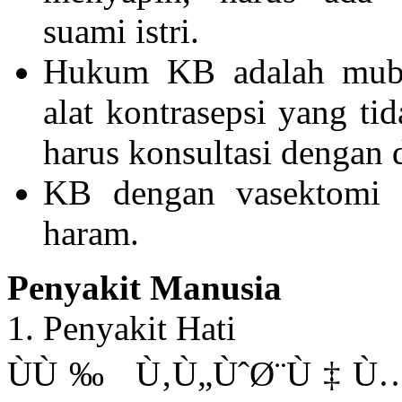
suami istri.
Hukum KB adalah muba
alat kontrasepsi yang t
harus konsultasi dengan 
KB dengan vasektomi / 
haram.
Penyakit Manusia
1. Penyakit Hati
ÙÙ‰ Ù‚Ù„ÙˆØ¨Ù‡Ù