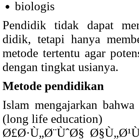
biologis
Pendidik tidak dapat me
didik, tetapi hanya memb
metode tertentu agar poten
dengan tingkat usianya.
Metode pendidikan
Islam mengajarkan bahwa 
(long life education)
Ø£Ø·Ù„Ø¨ÙˆØ§ Ø§Ù„