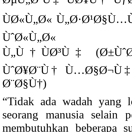
ÙØ«Ù„Ø« Ù„Ø·Ø¹Ø§Ù…
ÙˆØ«Ù„Ø«
Ù„Ù†ÙØ³Ù‡ (Ø±Ù
ÙˆØ¥Ø¨Ù† Ù…Ø§Ø¬Ù‡ 
Ø¨Ø§Ù†)
“Tidak ada wadah yang l
seorang manusia selain p
membutuhkan beberapa s