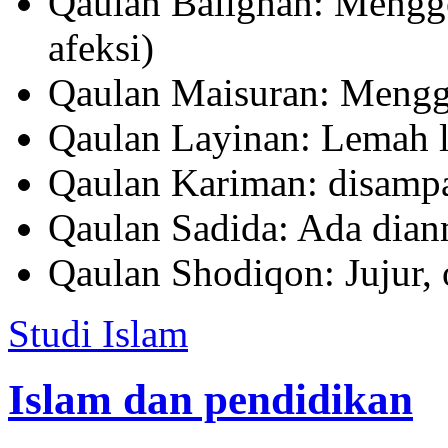
Qaulan Balighan: Mengge
afeksi)
Qaulan Maisuran: Meng
Qaulan Layinan: Lemah l
Qaulan Kariman: disampa
Qaulan Sadida: Ada dian
Qaulan Shodiqon: Jujur, 
Studi Islam
Islam dan pendidikan