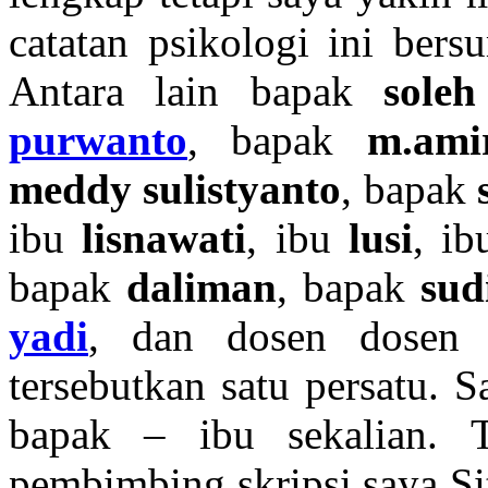
catatan psikologi ini bers
Antara lain bapak
sole
purwanto
, bapak
m.ami
meddy sulistyanto
, bapak
ibu
lisnawati
, ibu
lusi
, i
bapak
daliman
, bapak
sud
yadi
, dan dosen dosen
tersebutkan satu persatu. 
bapak – ibu sekalian. 
pembimbing skripsi saya Si