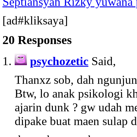
Septiansyah Rizky yuwana 
[ad#kliksaya]
20 Responses
psychozetic
Said,
Thanxz sob, dah ngunju
Btw, lo anak psikologi kh
ajarin dunk ? gw udah me
dipake buat maen sulap 