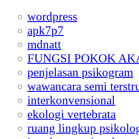
wordpress
apk7p7
mdnatt
FUNGSI POKOK AK
penjelasan psikogram
wawancara semi terstr
interkonvensional
ekologi vertebrata
ruang lingkup psikolo