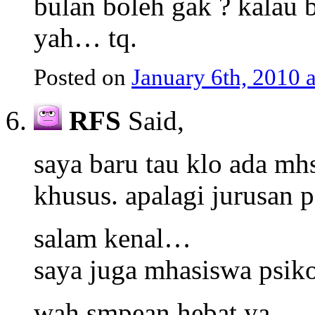
bulan boleh gak ? kalau 
yah… tq.
Posted on
January 6th, 2010 
RFS
Said,
saya baru tau klo ada m
khusus. apalagi jurusan 
salam kenal…
saya juga mhasiswa psik
wah smpean hebat ya…