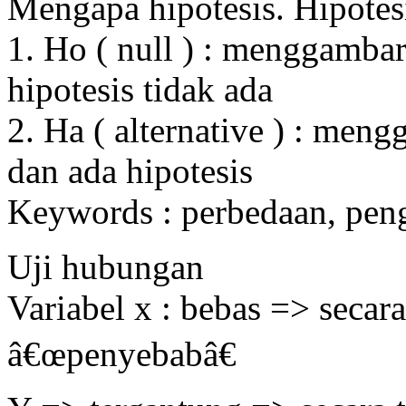
Mengapa hipotesis. Hipotesi
1. Ho ( null ) : menggamba
hipotesis tidak ada
2. Ha ( alternative ) : me
dan ada hipotesis
Keywords : perbedaan, pen
Uji hubungan
Variabel x : bebas => secar
â€œpenyebabâ€