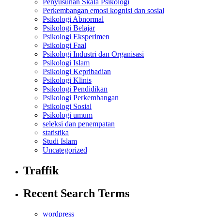
Penyusunan Skala Psikologi
Perkembangan emosi kognisi dan sosial
Psikologi Abnormal
Psikologi Belajar
Psikologi Eksperimen
Psikologi Faal
Psikologi Industri dan Organisasi
Psikologi Islam
Psikologi Kepribadian
Psikologi Klinis
Psikologi Pendidikan
Psikologi Perkembangan
Psikologi Sosial
Psikologi umum
seleksi dan penempatan
statistika
Studi Islam
Uncategorized
Traffik
Recent Search Terms
wordpress