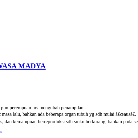
WASA MADYA
mau pun perempuan hrs mengubah penampilan.
at masa lalu, bahkan ada beberapa organ tubuh yg sdh mulai â€œausâ€.
eks, dan kemampuan berreproduksi sdh smkn berkurang, bahkan pada s
 »