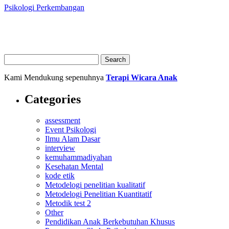
Psikologi Perkembangan
Kami Mendukung sepenuhnya
Terapi Wicara Anak
Categories
assessment
Event Psikologi
Ilmu Alam Dasar
interview
kemuhammadiyahan
Kesehatan Mental
kode etik
Metodelogi penelitian kualitatif
Metodelogi Penelitian Kuantitatif
Metodik test 2
Other
Pendidikan Anak Berkebutuhan Khusus