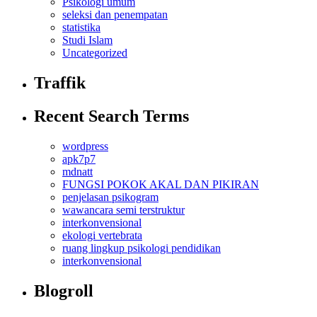
Psikologi umum
seleksi dan penempatan
statistika
Studi Islam
Uncategorized
Traffik
Recent Search Terms
wordpress
apk7p7
mdnatt
FUNGSI POKOK AKAL DAN PIKIRAN
penjelasan psikogram
wawancara semi terstruktur
interkonvensional
ekologi vertebrata
ruang lingkup psikologi pendidikan
interkonvensional
Blogroll