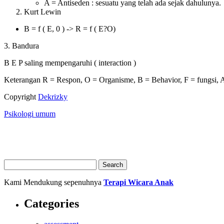
A = Antiseden : sesuatu yang telah ada sejak dahulunya.
Kurt Lewin
B = f ( E, 0 ) -> R = f ( E?O)
3. Bandura
B E P saling mempengaruhi ( interaction )
Keterangan R = Respon, O = Organisme, B = Behavior, F = fungsi, A 
Copyright
Dekrizky
Psikologi umum
Kami Mendukung sepenuhnya
Terapi Wicara Anak
Categories