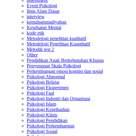
assessment
Event Psikologi
Ilmu Alam Dasar
interview
kemuhammadiyahan
Kesehatan Mental
kode etik
Metodelogi penelitian kualitatif
Metodelogi Penelitian Kuantitatif
Metodik test 2
Other
Pendidikan Anak Berkebutuhan Khusus
Penyusunan Skala Psikologi
Perkembangan emosi kognisi dan sosial
Psikologi Abnormal
Psikologi Belajar
Psikologi Eksperimen
Psikologi Faal
Psikologi Industri dan Organisasi
Psikologi Islam
Psikologi Kepribadian
Psikologi Klinis
Psikologi Pendidikan
Psikologi Perkembangan
Psikologi Sosial