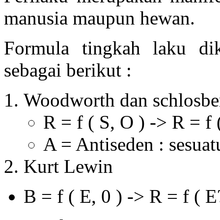
manusia maupun hewan.
Formula tingkah laku di
sebagai berikut :
Woodworth dan schlosbe
R = f ( S, O ) -> R = f 
A = Antiseden : sesuat
Kurt Lewin
B = f ( E, 0 ) -> R = f ( 