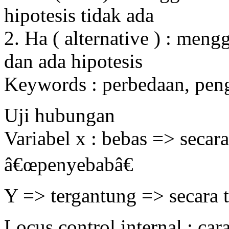
hipotesis tidak ada
2. Ha ( alternative ) : me
dan ada hipotesis
Keywords : perbedaan, pen
Uji hubungan
Variabel x : bebas => secar
â€œpenyebabâ€
Y => tergantung => secara t
Locus control internal : car