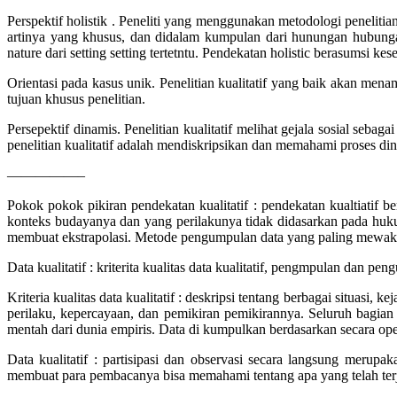
Perspektif holistik . Peneliti yang menggunakan metodologi peneliti
artinya yang khusus, dan didalam kumpulan dari hunungan hubungan 
nature dari setting setting tertetntu. Pendekatan holistic berasumsi k
Orientasi pada kasus unik. Penelitian kualitatif yang baik akan me
tujuan khusus penelitian.
Persepektif dinamis. Penelitian kualitatif melihat gejala sosial se
penelitian kualitatif adalah mendiskripsikan dan memahami proses dina
—————–
Pokok pokok pikiran pendekatan kualitatif : pendekatan kualtiati
konteks budayanya dan yang perilakunya tidak didasarkan pada huku
membuat ekstrapolasi. Metode pengumpulan data yang paling mewakili k
Data kualitatif : kriterita kualitas data kualitatif, pengmpulan dan peng
Kriteria kualitas data kualitatif : deskripsi tentang berbagai situasi,
perilaku, kepercayaan, dan pemikiran pemikirannya. Seluruh bagian 
mentah dari dunia empiris. Data di kumpulkan berdasarkan secara ope
Data kualitatif : partisipasi dan observasi secara langsung merup
membuat para pembacanya bisa memahami tentang apa yang telah terjad