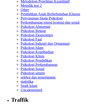
Metodelogi Penelitian Kuantitatif
Metodik test 2
Other
Pendidikan Anak Berkebutuhan Khusus
Penyusunan Skala Psikologi
Perkembangan emosi kognisi dan sosial
Psikologi Abnormal
Psikologi Belajar
Psikologi Eksperimen
Psikologi Faal
Psikologi Industri dan Organisasi
Psikologi Islam
Psikologi Kepribadian
Psikologi Klinis
Psikologi Pendidikan
Psikologi Perkembangan
Psikologi Sosial
Psikologi umum
seleksi dan penempatan
statistika
Studi Islam
Uncategorized
Traffik