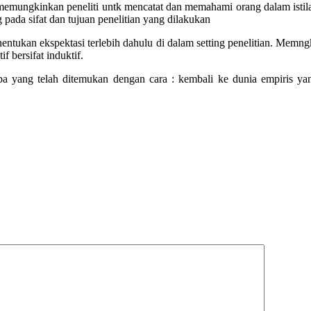
memungkinkan peneliti untk mencatat dan memahami orang dalam istilahn
g pada sifat dan tujuan penelitian yang dilakukan
menentukan ekspektasi terlebih dahulu di dalam setting penelitian. Mem
if bersifat induktif.
y apa yang telah ditemukan dengan cara : kembali ke dunia empiris y