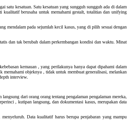
bagai satu kesatuan. Satu kesatuan yang sungguh sungguh ada di dalam
ualitatif berusaha untuk memahami gestalt, totalitias dan unifying
ang mendalam pada sejumlah kecil kasus, yang di pilih sesuai dengan
g statis dan tak berubah dalam perkembangan kondisi dan waktu. Minat
i kebebasan kemauan , yang perilakunya hanya dapat dipahami dalam
tuk memahami objeknya , tidak untuk membuat generalisasi, melankan
depth interview.
 Kutipan langsung dari orang orang tentang pengalaman pengalaman mereka,
erperinci , kutipan langsung, dan dokumentasi kasus, merupakan data
ara menyeluruh. Data kualitatif harus berupa penjabaran yang mampu