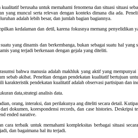
an kualitatif berusaha untuk memahami fenomena dan situasi situasi se
yang muncul serta relevan dengan konteks dimana dia ada. Peneliti k
eseluruhan adalah lebih besar, dan jumlah bagian bagiannya.
nampilkan kedalaman dan detil, karena fokusnya memang penyelidikan y
bagai suatu yang dinamis dan berkembanga, bukan sebagai suatu hal yan
mis yang terjadi berkenaan dengan gejala yang diteliti.
f berasumsi bahwa manusia adalah makhluk yang aktif yang mempunya
m sebab akibat. Peneltian dengan pendekatan kualitatif bertujuan un
arakteristik pendekatan kualitatif adalah observasi partisipan dan in
ukuran data,strategi analisis data.
 kejadian, orang, interaksi, dan perilakunya ang diteliti secara detail.
dari dokumen, korespondensi records, dan case histories. Deskripsi t
nd ended narative.
akan cara terbaik untuk memahami kompleksitas berbagai situasi sec
i, dan bagaimana hal itu terjadi.