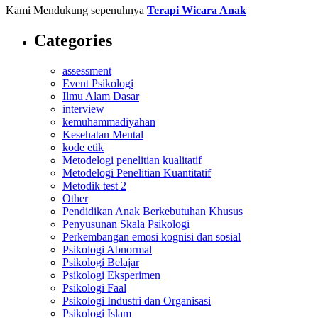
Kami Mendukung sepenuhnya
Terapi Wicara Anak
Categories
assessment
Event Psikologi
Ilmu Alam Dasar
interview
kemuhammadiyahan
Kesehatan Mental
kode etik
Metodelogi penelitian kualitatif
Metodelogi Penelitian Kuantitatif
Metodik test 2
Other
Pendidikan Anak Berkebutuhan Khusus
Penyusunan Skala Psikologi
Perkembangan emosi kognisi dan sosial
Psikologi Abnormal
Psikologi Belajar
Psikologi Eksperimen
Psikologi Faal
Psikologi Industri dan Organisasi
Psikologi Islam