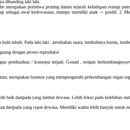
a dibanding laki laki.
he merupakan peristiwa penting dalam sejarah kehidupan remaja puteri
gap sebagai awal kedewasaan, mampu memiliki anak -> positif. 2. Me
kulit tubuh. Pada laki laki : perubahan suara, tumbuhnya kumis, tu
angsung dengan proses reproduksi
mpat pembuahan / konsepsi terjadi. Gonad , tempat berkembangnyaov
am scrotum, merupakan hormon yang mempengaruhi perkembangan organ org
bih baik daripada yang lambat dewasa. Lebih fokus pada kelebihan statu
uat daripada yang cepat dewasa. Memiliki waktu lebih banyak untuk me