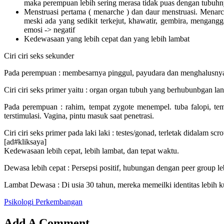
maka perempuan lebih sering merasa tidak puas dengan tubuhny
Menstruasi pertama ( menarche ) dan daur menstruasi. Menarc
meski ada yang sedikit terkejut, khawatir, gembira, mengang
emosi -> negatif
Kedewasaan yang lebih cepat dan yang lebih lambat
Ciri ciri seks sekunder
Pada perempuan : membesarnya pinggul, payudara dan menghalusnya 
Ciri ciri seks primer yaitu : organ organ tubuh yang berhubunbgan l
Pada perempuan : rahim, tempat zygote menempel. tuba falopi, te
terstimulasi. Vagina, pintu masuk saat penetrasi.
Ciri ciri seks primer pada laki laki : testes/gonad, terletak didal
[ad#kliksaya]
Kedewasaan lebih cepat, lebih lambat, dan tepat waktu.
Dewasa lebih cepat : Persepsi positif, hubungan dengan peer group le
Lambat Dewasa : Di usia 30 tahun, mereka memeilki identitas lebih k
Psikologi Perkembangan
Add A Comment