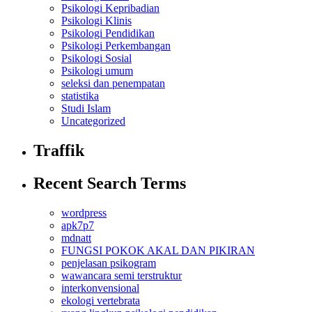
Psikologi Kepribadian
Psikologi Klinis
Psikologi Pendidikan
Psikologi Perkembangan
Psikologi Sosial
Psikologi umum
seleksi dan penempatan
statistika
Studi Islam
Uncategorized
Traffik
Recent Search Terms
wordpress
apk7p7
mdnatt
FUNGSI POKOK AKAL DAN PIKIRAN
penjelasan psikogram
wawancara semi terstruktur
interkonvensional
ekologi vertebrata