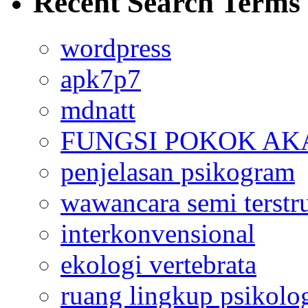
Recent Search Terms
wordpress
apk7p7
mdnatt
FUNGSI POKOK AK
penjelasan psikogram
wawancara semi terstr
interkonvensional
ekologi vertebrata
ruang lingkup psikolo