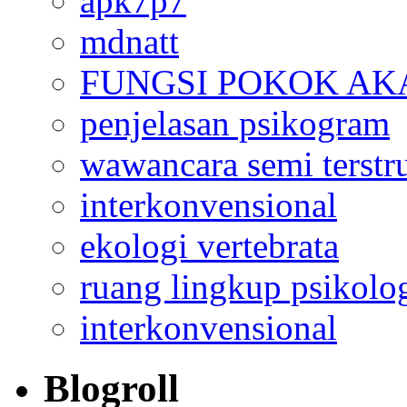
apk7p7
mdnatt
FUNGSI POKOK AK
penjelasan psikogram
wawancara semi terstr
interkonvensional
ekologi vertebrata
ruang lingkup psikolo
interkonvensional
Blogroll