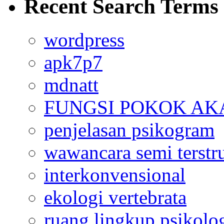
Recent Search Terms
wordpress
apk7p7
mdnatt
FUNGSI POKOK AK
penjelasan psikogram
wawancara semi terstr
interkonvensional
ekologi vertebrata
ruang lingkup psikolo