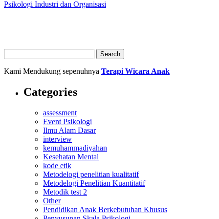
Psikologi Industri dan Organisasi
Kami Mendukung sepenuhnya
Terapi Wicara Anak
Categories
assessment
Event Psikologi
Ilmu Alam Dasar
interview
kemuhammadiyahan
Kesehatan Mental
kode etik
Metodelogi penelitian kualitatif
Metodelogi Penelitian Kuantitatif
Metodik test 2
Other
Pendidikan Anak Berkebutuhan Khusus
Penyusunan Skala Psikologi