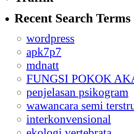
Recent Search Terms
wordpress
apk7p7
mdnatt
FUNGSI POKOK AK
penjelasan psikogram
wawancara semi terstr
interkonvensional
ekologi vertebrata