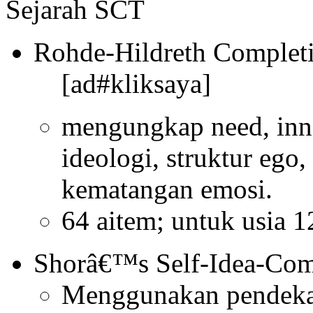
Sejarah SCT
Rohde-Hildreth Complet
[ad#kliksaya]
mengungkap need, inner 
ideologi, struktur ego, 
kematangan emosi.
64 aitem; untuk usia 1
Shorâ€™s Self-Idea-Com
Menggunakan pendekat