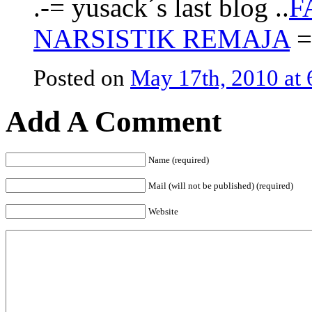
.-= yusack´s last blog ..
F
NARSISTIK REMAJA
=
Posted on
May 17th, 2010 at
Add A Comment
Name (required)
Mail (will not be published) (required)
Website