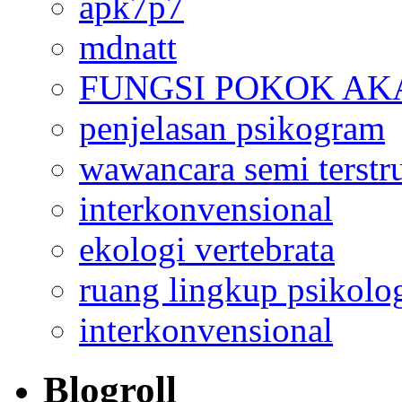
apk7p7
mdnatt
FUNGSI POKOK AK
penjelasan psikogram
wawancara semi terstr
interkonvensional
ekologi vertebrata
ruang lingkup psikolo
interkonvensional
Blogroll