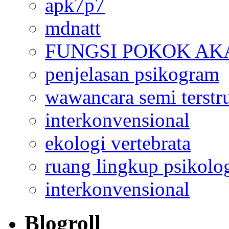
apk7p7
mdnatt
FUNGSI POKOK AK
penjelasan psikogram
wawancara semi terstr
interkonvensional
ekologi vertebrata
ruang lingkup psikolo
interkonvensional
Blogroll