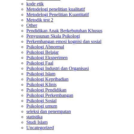
kode etik
Metodelogi penelitian kualitatif
Metodelogi Penelitian Kuantitatif
Metodik test 2
Other
Pendidikan Anak Berkebutuhan Khusus
Penyusunan Skala Psikologi
Perkembangan emosi kognisi dan sosial
Psikologi Abnormal
Psikologi Belajar
Psikologi Eksperimen
Psikologi Faal
Psikologi Industri dan Organisasi
Psikologi Islam
Psikologi Kepribadian
Psikologi Klinis
Psikologi Pendidikan
Psikologi Perkembangan
Psikologi Sosial
Psikologi umum
seleksi dan penempatan
statistika
Studi Islam
Uncategorized