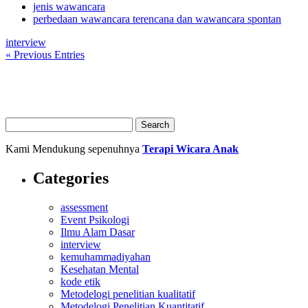
jenis wawancara
perbedaan wawancara terencana dan wawancara spontan
interview
« Previous Entries
Kami Mendukung sepenuhnya
Terapi Wicara Anak
Categories
assessment
Event Psikologi
Ilmu Alam Dasar
interview
kemuhammadiyahan
Kesehatan Mental
kode etik
Metodelogi penelitian kualitatif
Metodelogi Penelitian Kuantitatif