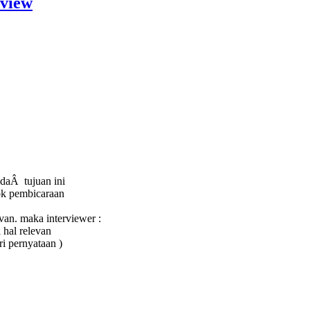
rview
daÂ tujuan ini
ok pembicaraan
van. maka interviewer :
hal relevan
ri pernyataan )