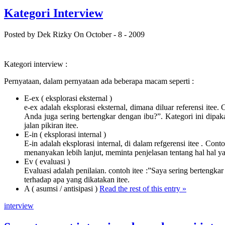
Kategori Interview
Posted by Dek Rizky
On October - 8 - 2009
Kategori interview :
Pernyataan, dalam pernyataan ada beberapa macam seperti :
E-ex ( eksplorasi eksternal )
e-ex adalah eksplorasi eksternal, dimana diluar referensi ite
Anda juga sering bertengkar dengan ibu?”. Kategori ini dipa
jalan pikiran itee.
E-in ( eksplorasi internal )
E-in adalah eksplorasi internal, di dalam refgerensi itee . Co
menanyakan lebih lanjut, meminta penjelasan tentang hal hal 
Ev ( evaluasi )
Evaluasi adalah penilaian. contoh itee :”Saya sering bertengkar
terhadap apa yang dikatakan itee.
A ( asumsi / antisipasi )
Read the rest of this entry »
interview