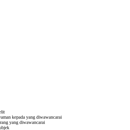
lit
yaman kepada yang diwawancarai
 orang yang diwawancarai
ubjek