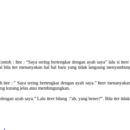
e. Contoh : Itee : “Saya sering bertengkar dengan ayah saya” lalu si i
kai bila iter menanyakan hal hal baru yang tidak langsung menyambung
ntoh itee : ” Saya sering bertengkar dengan ayah saya.” Iteer menanya
yang kurang jelas atau membingungkan.
 dengan ayah saya.” Lalu iteer bilang :”ah, yang bener?”. Bila iter ti