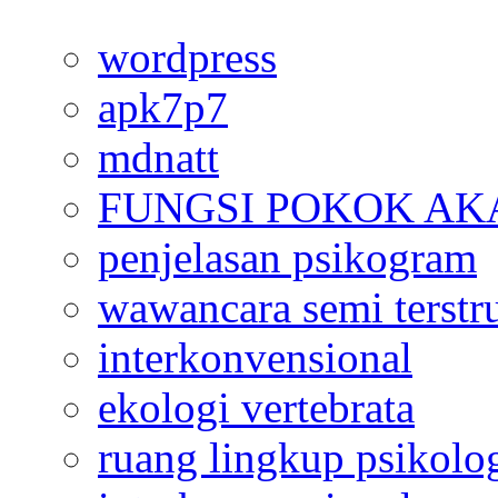
wordpress
apk7p7
mdnatt
FUNGSI POKOK AK
penjelasan psikogram
wawancara semi terstr
interkonvensional
ekologi vertebrata
ruang lingkup psikolo